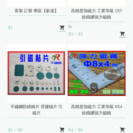
客製 訂製 專區【叡達】
高精度強磁力 工業等級 5X5
釹鐵硼強力磁鐵
$6
$1
$3 ~ $5
不鏽鋼防銹鐵片 背膠鐵片 引
高精度強磁力 工業等級 8X4
磁片
釹鐵硼強力磁鐵
$1 ~ $8
$4 ~ $6