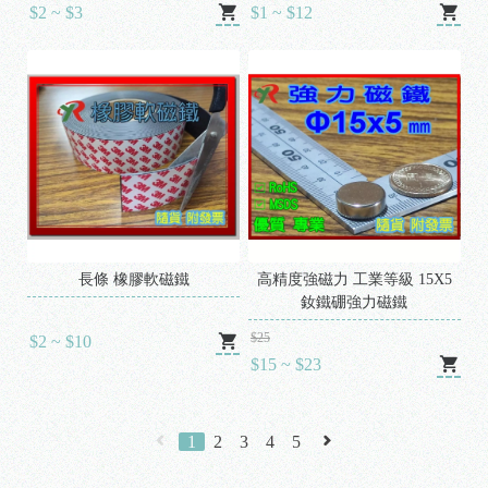
$2 ~ $3
$1 ~ $12
長條 橡膠軟磁鐵
高精度強磁力 工業等級 15X5
釹鐵硼強力磁鐵
$25
$2 ~ $10
$15 ~ $23
1
2
3
4
5