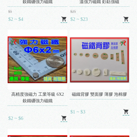
釹鐵硼強力磁鐵
溫強力磁鐵 釤鈷強磁
$5
$25
$2 ~ $4
$2 ~ $23
高精度強磁力 工業等級 6X2
磁鐵背膠 雙面膠 薄膠 泡棉膠
釹鐵硼強力磁鐵
$1 ~ $3
$2 ~ $6