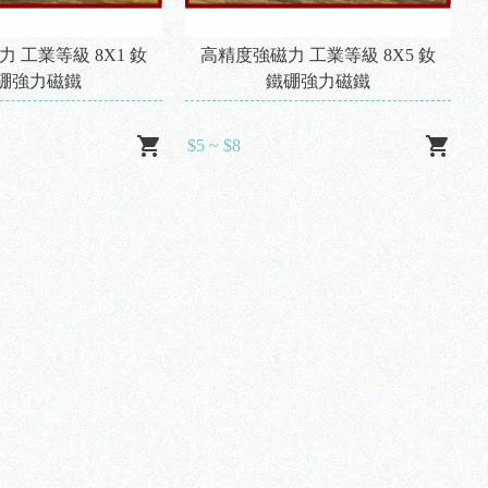
 工業等級 8X1 釹
高精度強磁力 工業等級 8X5 釹
硼強力磁鐵
鐵硼強力磁鐵
$5 ~ $8