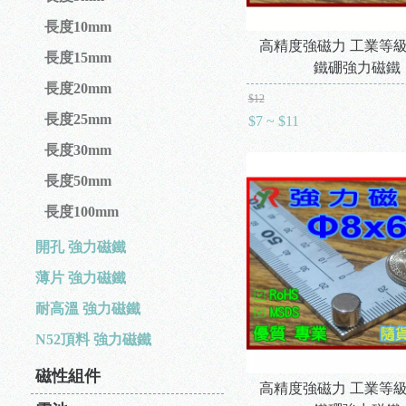
長度10mm
高精度強磁力 工業等級 
長度15mm
鐵硼強力磁鐵
長度20mm
$12
長度25mm
$7 ~ $11
長度30mm
長度50mm
長度100mm
開孔 強力磁鐵
薄片 強力磁鐵
耐高溫 強力磁鐵
N52頂料 強力磁鐵
磁性組件
高精度強磁力 工業等級 