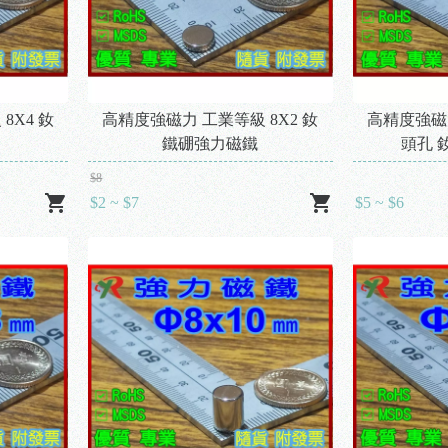
8X4 釹
高精度強磁力 工業等級 8X2 釹
高精度強磁力
鐵硼強力磁鐵
頭孔 
$8
$2 ~ $7
$5 ~ $6