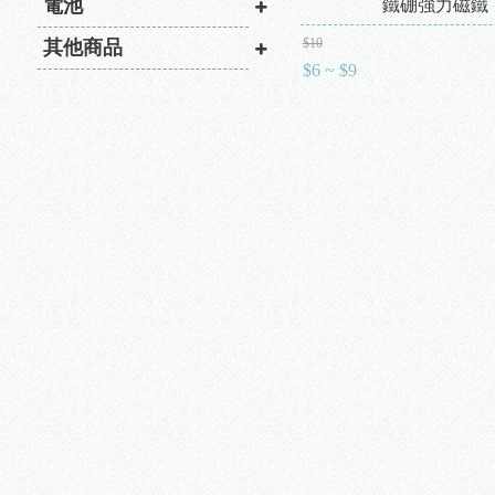
電池
鐵硼強力磁鐵
$10
其他商品
$6 ~ $9