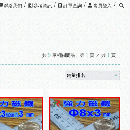
聯絡我們
參考資訊
訂單查詢
會員登入
9
1
1
共
筆相關商品 ,
第
頁 ／ 共
頁