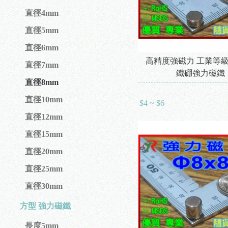
直徑4mm
直徑5mm
直徑6mm
高精度強磁力 工業等級 
直徑7mm
鐵硼強力磁鐵
直徑8mm
直徑10mm
$4 ~ $6
直徑12mm
直徑15mm
直徑20mm
直徑25mm
直徑30mm
方型 強力磁鐵
長度5mm