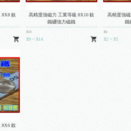
8X8 釹
高精度強磁力 工業等級 8X10 釹
高精度強磁力
鐵硼強力磁鐵
鐵
$15
$6
$9 ~ $14
$2 ~ $5
8X6 釹