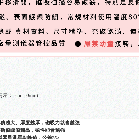
示：1cm=10mm)
面積越大、厚度越厚，磁吸力就會越強
高斯值峰值越高，磁性能會越強
 儀器量測單點峰值，公差5%