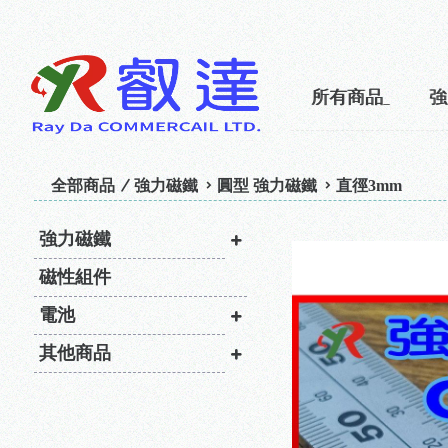
所有商品
強
全部商品
強力磁鐵
圓型 強力磁鐵
直徑3mm
強力磁鐵
磁性組件
電池
其他商品