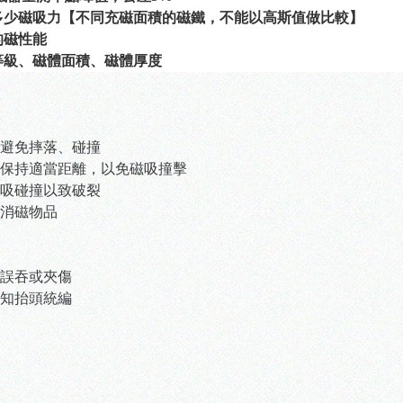
多少磁吸力【不同充磁面積的磁鐵，不能以高斯值做比較】
的磁性能
等級、磁體面積、磁體厚度
避免摔落、碰撞
保持適當距離，以免磁吸撞擊
吸碰撞以致破裂
消磁物品
誤吞或夾傷
知抬頭統編