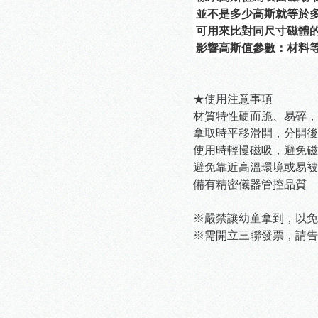
 並不是多少高斯就等於
 可用來比對同尺寸磁體
 影響高斯值參數：材料
★使用注意事項
材質特性硬而脆、易碎，
拿取時平移滑開，分開後
使用時輕慢磁吸，避免磁
避免靠近高溫環境或易被
備有精密儀器管控品質
※嚴禁讓幼童拿到，以免
※需開立三聯發票，請告