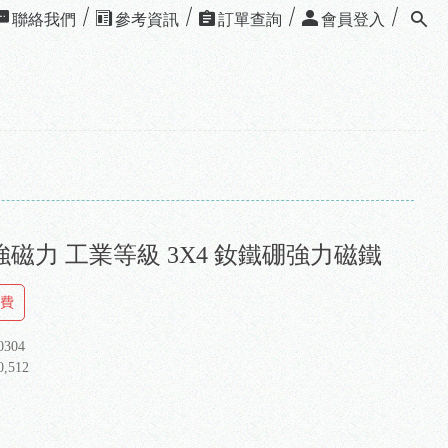
聯絡我們
參考資訊
訂單查詢
會員登入
磁力 工業等級 3X4 釹鐵硼強力磁鐵
運費
0304
0,512