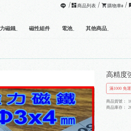
商品列表
購物車
0
力磁鐵
磁性組件
電池
其他商品
高精度強
滿1000 免
商品貨號：
1
商品庫存：
2