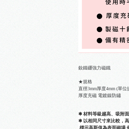
釹鐵硼強力磁鐵
★規格
直徑3mm厚度4mm (單位提
厚度充磁 電鍍鎳防鏽
✱ 材料等級越高、吸附
✱ 以相同尺寸來比較，
 標示高斯值為表面磁場