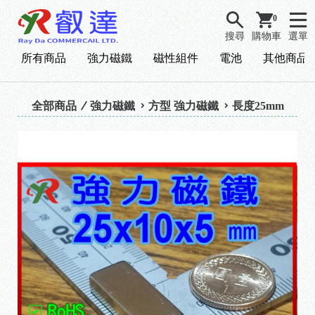
0
搜尋
購物車
選單
所有商品
強力磁鐵
磁性組件
電池
其他商品
全部商品
強力磁鐵
方型 強力磁鐵
長度25mm