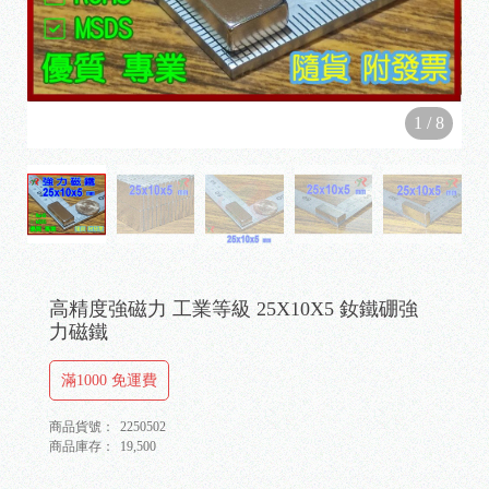
1
/
8
高精度強磁力 工業等級 25X10X5 釹鐵硼強
力磁鐵
滿1000 免運費
商品貨號：
2250502
商品庫存：
19,500