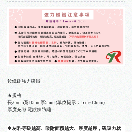
釹鐵硼強力磁鐵
★規格
長25mm寬10mm厚5mm (單位提示：1cm=10mm)
厚度充磁 電鍍鎳防鏽
✱ 材料等級越高、吸附面積越大、厚度越厚，磁吸力就