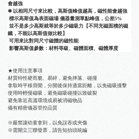
會越強
✱ 以相同尺寸來比較，高斯值峰值越高，磁性能會越強
 標示高斯值為表面磁場 儀器量測單點峰值，公差5%
 並不是多少高斯就等於多少磁吸力【不同充磁面積的磁
鐵，不能以高斯值做比較】
 可用來比對同尺寸磁體的磁性能
 影響高斯值參數：材料等級、磁體面積、磁體厚度
★使用注意事項
材質特性硬而脆、易碎，避免摔落、碰撞
拿取時平移滑開，分開後保持適當距離，以免磁吸撞擊
使用時輕慢磁吸，避免磁吸碰撞以致破裂
避免靠近高溫環境或易被消磁物品
備有精密儀器管控品質
※嚴禁讓幼童拿到，以免誤吞或夾傷
※需開立三聯發票，請告知抬頭統編